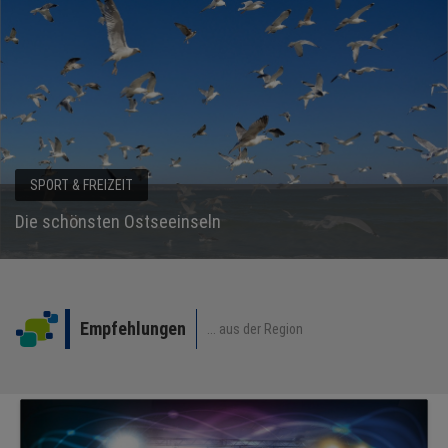
NEWS
TERMINE
ANGEBOTE
JOBS
EVENTS & MESSEN
MEDIEN
Messekalender
KONTAKT
Empfehlungen
... aus der Region