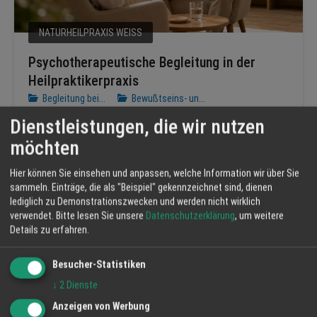
NATURHEILPRAXIS WEISS
Psychotherapeutische Begleitung in der
Heilpraktikerpraxis
Begleitung bei...
Bewußtseins- un...
Dienstleistungen, die wir nutzen
möchten
MEHR NEWS
Hier können Sie einsehen und anpassen, welche Information wir über Sie
sammeln. Einträge, die als "Beispiel" gekennzeichnet sind, dienen
lediglich zu Demonstrationszwecken und werden nicht wirklich
verwendet.
Bitte lesen Sie unsere
Datenschutzerklärung
, um weitere
Details zu erfahren.
Besucher-Statistiken
Events/Termine
Interesante Events und Termine in
↓
2
Dienste
Ihrer Region
Anzeigen von Werbung