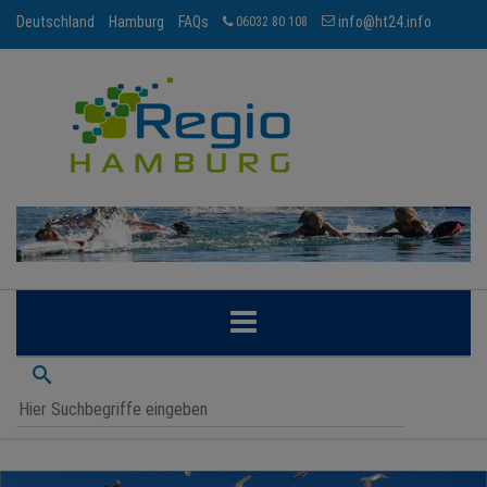
Deutschland
Hamburg
FAQs
info@ht24.info
06032 80 108
HAMBURG
BRANCHEN