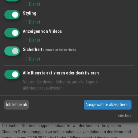
↓
1
Dienst
Styling
↓
1
Dienst
Anzeigen von Videos
↓
1
Dienst
Sicherheit
(immer erforderlich)
↓
1
Dienst
Alle Dienste aktivieren oder deaktivieren
STERNSCHNUPPENKALENDER
Nutzen Sie diesen Schalter, um alle Apps zu
aktivieren/deaktivieren.
In der Zeit nach Mitternacht steht der Radiant in der Regel höher am Himmel.
Deshalb ist die Zeit nach Mitternacht bis zum Sonnenaufgang die beste Zeit
um Sternschnuppen zu beobachten. Sie sollten zum Beobachten von
Ich lehne ab
Ausgewählte akzeptieren
Sternschnuppen einen möglichst dunklem Himmel abseits der Städte
aufsuchen. Bei aufgehelltem Himmel, etwa durch den Mond oder
regio.land
Lichtverschmutzung kann es leicht vorkommen, dass nur ein Bruchteil der
faktischen Sternschnuppen beobachtet werden können. Die größten
Chancen Sternschnuppen zu sehen haben sie von daher um den Neumond